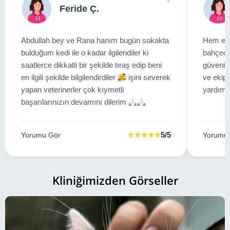
Feride Ç.
Abdullah bey ve Rana hanım bugün sokakta
Hem evd
bulduğum kedi ile o kadar ilgilendiler ki
bahçede
saatlerce dikkatli bir şekilde tıraş edip beni
güvenili
en ilgili şekilde bilgilendirdiler
işini severek
ve ekip 
yapan veterinerler çok kıymetli
yardımla
başarılarınızın devamını dilerim
★★★★★
5/5
Yorumu Gör
Yorumu
Kliniğimizden Görseller