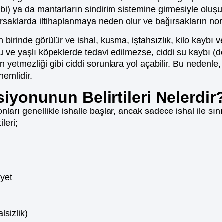
ibi) ya da mantarların sindirim sistemine girmesiyle oluş
saklarda iltihaplanmaya neden olur ve bağırsakların norm
birinde görülür ve ishal, kusma, iştahsızlık, kilo kaybı ve h
ru ve yaşlı köpeklerde tedavi edilmezse, ciddi su kaybı (d
 yetmezliği gibi ciddi sorunlara yol açabilir. Bu nedenle
önemlidir.
iyonunun Belirtileri Nelerdir
ları genellikle ishalle başlar, ancak sadece ishal ile sın
leri;
)
iyet
lsizlik)