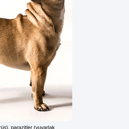
üs), parazitler (yuvarlak