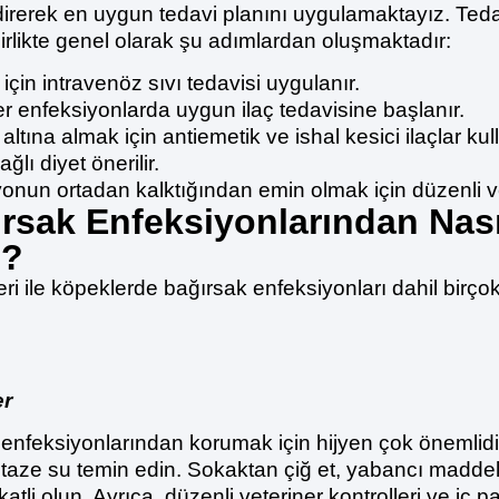
irerek en uygun tedavi planını uygulamaktayız. Ted
irlikte genel olarak şu adımlardan oluşmaktadır:
in intravenöz sıvı tedavisi uygulanır.
er enfeksiyonlarda uygun ilaç tedavisine başlanır.
ltına almak için antiemetik ve ishal kesici ilaçlar kulla
ğlı diyet önerilir.
onun ortadan kalktığından emin olmak için düzenli vet
rsak Enfeksiyonlarından Nası
z?
ri ile köpeklerde bağırsak enfeksiyonları dahil birç
er
 enfeksiyonlarından korumak için hijyen çok önemlidi
e taze su temin edin. Sokaktan çiğ et, yabancı madde
atli olun. Ayrıca, düzenli veteriner kontrolleri ve iç 