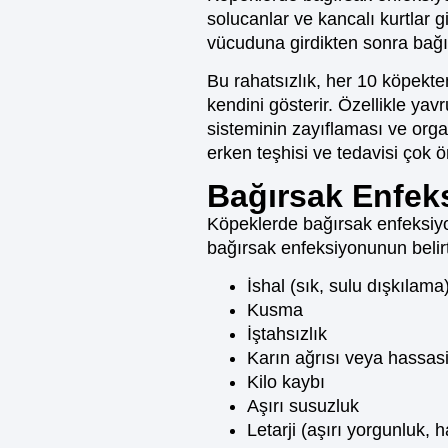
solucanlar ve kancalı kurtlar g
vücuduna girdikten sonra bağır
Bu rahatsızlık, her 10 köpekten 
kendini gösterir. Özellikle yav
sisteminin zayıflaması ve organ
erken teşhisi ve tedavisi çok 
Bağırsak Enfeks
Köpeklerde bağırsak enfeksiyon
bağırsak enfeksiyonunun belirti
İshal (sık, sulu dışkılama
Kusma
İştahsızlık
Karın ağrısı veya hassas
Kilo kaybı
Aşırı susuzluk
Letarji (aşırı yorgunluk, ha