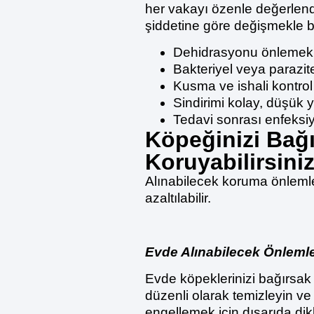
her vakayı özenle değerlend
şiddetine göre değişmekle b
Dehidrasyonu önlemek iç
Bakteriyel veya parazit
Kusma ve ishali kontrol a
Sindirimi kolay, düşük ya
Tedavi sonrası enfeksiy
Köpeğinizi Bağı
Koruyabilirsini
Alınabilecek koruma önlemle
azaltılabilir.
Evde Alınabilecek Önleml
Evde köpeklerinizi bağırsak
düzenli olarak temizleyin v
engellemek için dışarıda dikk