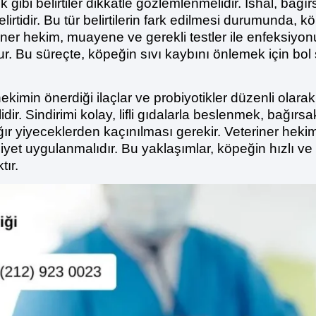
ik gibi belirtiler dikkatle gözlemlenmelidir. İshal, ba
lirtidir. Bu tür belirtilerin fark edilmesi durumunda, 
iner hekim, muayene ve gerekli testler ile enfeksiyonu
ur. Bu süreçte, köpeğin sıvı kaybını önlemek için bol
kimin önerdiği ilaçlar ve probiyotikler düzenli olara
ir. Sindirimi kolay, lifli gıdalarla beslenmek, bağırs
ğır yiyeceklerden kaçınılması gerekir. Veteriner hekim
iyet uygulanmalıdır. Bu yaklaşımlar, köpeğin hızlı ve s
tır.