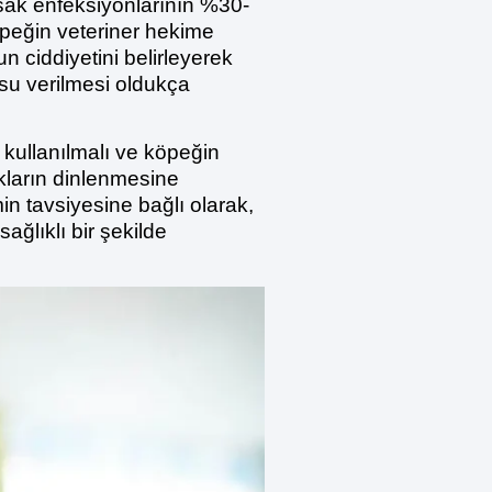
ğırsak enfeksiyonlarının %30-
köpeğin veteriner hekime
n ciddiyetini belirleyerek
 su verilmesi oldukça
k kullanılmalı ve köpeğin
akların dinlenmesine
in tavsiyesine bağlı olarak,
ağlıklı bir şekilde