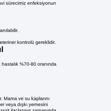
avi sürecimiz enfeksiyonun
nılabilir.
eriner kontrolü gereklidir.
l
ok hastalık %70-80 oranında
r. Mama ve su kaplarını
ler veya dışkı yemesini
parazit ilaçlarının zamanında