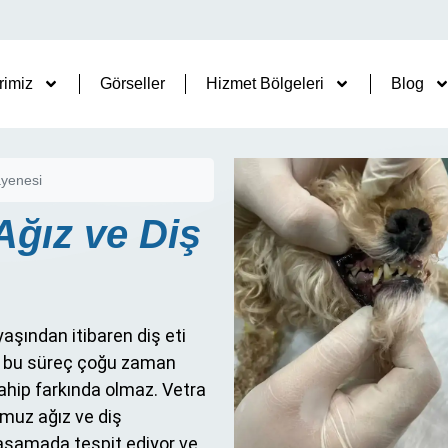
rimiz
Görseller
Hizmet Bölgeleri
Blog
ayenesi
Ağız ve Diş
aşından itibaren diş eti
ak bu süreç çoğu zaman
sahip farkında olmaz. Vetra
umuz ağız ve diş
 aşamada tespit ediyor ve