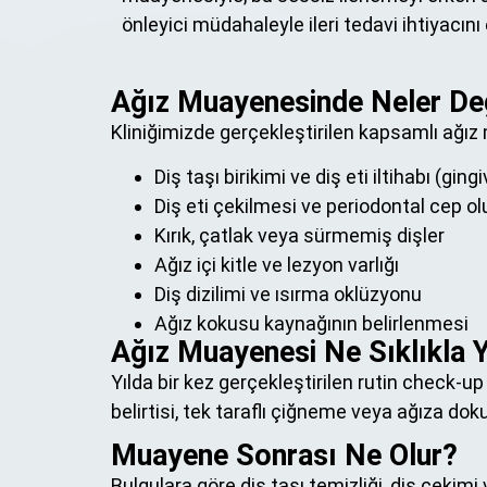
önleyici müdahaleyle ileri tedavi ihtiyacını 
Ağız Muayenesinde Neler Değe
Kliniğimizde gerçekleştirilen kapsamlı ağız
Diş taşı birikimi ve diş eti iltihabı (gingi
Diş eti çekilmesi ve periodontal cep 
Kırık, çatlak veya sürmemiş dişler
Ağız içi kitle ve lezyon varlığı
Diş dizilimi ve ısırma oklüzyonu
Ağız kokusu kaynağının belirlenmesi
Ağız Muayenesi Ne Sıklıkla 
Yılda bir kez gerçekleştirilen rutin check-
belirtisi, tek taraflı çiğneme veya ağıza do
Muayene Sonrası Ne Olur?
Bulgulara göre diş taşı temizliği, diş çekimi