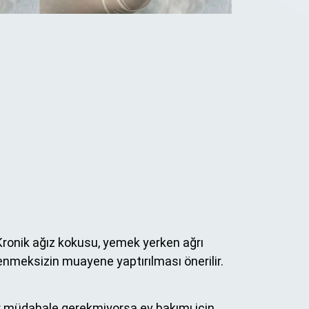
Kronik ağız kokusu, yemek yerken ağrı
klenmeksizin muayene yaptırılması önerilir.
 bir müdahale gerekmiyorsa ev bakımı için