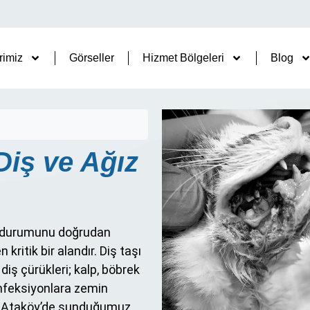
rimiz
Görseller
Hizmet Bölgeleri
Blog
Diş ve Ağız
ık durumunu doğrudan
ritik bir alandır. Diş taşı
 diş çürükleri; kalp, böbrek
enfeksiyonlara zemin
arak Ataköy’de sunduğumuz