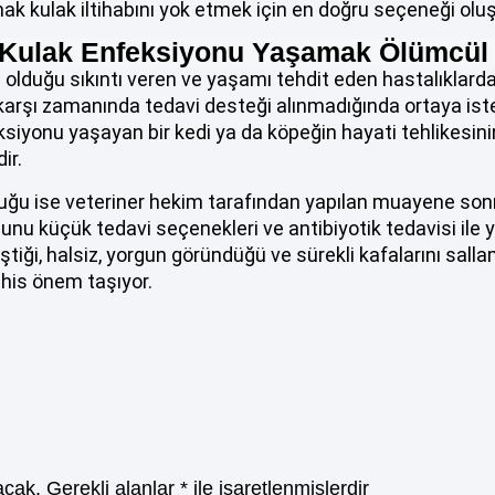
k kulak iltihabını yok etmek için en doğru seçeneği oluş
 Kulak Enfeksiyonu Yaşamak Ölümcül
lduğu sıkıntı veren ve yaşamı tehdit eden hastalıklarda
karşı zamanında tedavi desteği alınmadığında ortaya ist
siyonu yaşayan bir kedi ya da köpeğin hayati tehlikesinin
ir.
ğu ise veteriner hekim tarafından yapılan muayene sonr
nunu küçük tedavi seçenekleri ve antibiyotik tedavisi il
ştiği, halsiz, yorgun göründüğü ve sürekli kafalarını sall
his önem taşıyor.
acak.
Gerekli alanlar
*
ile işaretlenmişlerdir