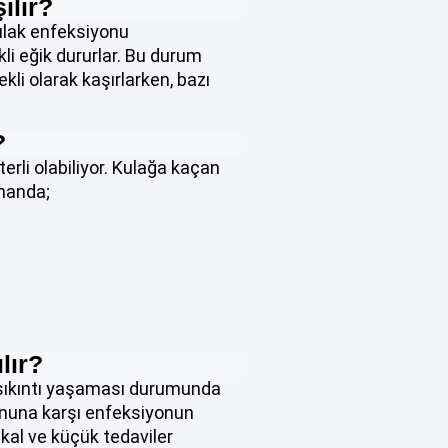
ılır?
kulak enfeksiyonu
li eğik dururlar. Bu durum
kli olarak kaşırlarken, bazı
?
erli olabiliyor. Kulağa kaçan
amanda;
lır?
r sıkıntı yaşaması durumunda
ununa karşı enfeksiyonun
kal ve küçük tedaviler