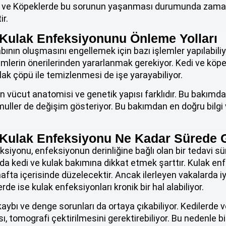
di ve Köpeklerde bu sorunun yaşanması durumunda zama
r.
Kulak Enfeksiyonunu Önleme Yolları
bının oluşmasını engellemek için bazı işlemler yapılabiliy
lerin önerilerinden yararlanmak gerekiyor. Kedi ve köp
lak çöpü ile temizlenmesi de işe yarayabiliyor.
in vücut anatomisi ve genetik yapısı farklıdır. Bu bakım
ller de değişim gösteriyor. Bu bakımdan en doğru bilgi v
 Kulak Enfeksiyonu Ne Kadar Sürede 
siyonu, enfeksiyonun derinliğine bağlı olan bir tedavi sür
a kedi ve kulak bakımına dikkat etmek şarttır. Kulak en
afta içerisinde düzelecektir. Ancak ilerleyen vakalarda 
rde ise kulak enfeksiyonları kronik bir hal alabiliyor.
ybı ve denge sorunları da ortaya çıkabiliyor. Kedilerde
sı, tomografi çektirilmesini gerektirebiliyor. Bu nedenle b