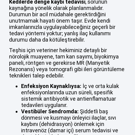
Kedilerde denge kaybı tedavisi
, sorunun
kaynağına yönelik olarak planlanmalıdır.
Durumun bir acil müdahale gerektirdiğini
unutmamak hayati önem taşır. Evde kendi
imkanlarınızla uygulayabileceğiniz geçerli bir
tedavi yöntemi yoktur; yanlış ilaç kullanımı
durumu daha da kötüleştirebilir.
Teşhis için veteriner hekiminiz detaylı bir
nörolojik muayene, tam kan sayımı, biyokimya
paneli, röntgen ve gerekirse MR (Manyetik
Rezonans) veya tomografi gibi ileri görüntüleme
teknikleri talep edebilir.
Enfeksiyon Kaynaklıysa:
İç ve orta kulak
enfeksiyonlarında uzun süreli, spesifik
sistemik antibiyotik ve antienflamatuar
tedavileri uygulanır.
Vestibüler Sendromda:
Şiddetli baş
dönmesi ve kusmayı önleyici ilaçlar, sıvı
kaybını (dehidrasyon) önlemek için
intravenöz (damar içi) serum tedavisi ve