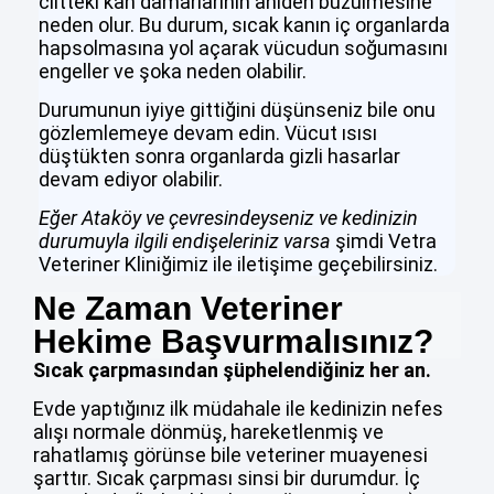
ciltteki kan damarlarının aniden büzülmesine
neden olur. Bu durum, sıcak kanın iç organlarda
hapsolmasına yol açarak vücudun soğumasını
engeller ve şoka neden olabilir.
Durumunun iyiye gittiğini düşünseniz bile onu
gözlemlemeye devam edin. Vücut ısısı
düştükten sonra organlarda gizli hasarlar
devam ediyor olabilir.
Eğer Ataköy ve çevresindeyseniz ve kedinizin
durumuyla ilgili endişeleriniz varsa
şimdi Vetra
Veteriner Kliniğimiz ile iletişime geçebilirsiniz.
Ne Zaman Veteriner
Hekime Başvurmalısınız?
Sıcak çarpmasından şüphelendiğiniz her an.
Evde yaptığınız ilk müdahale ile kedinizin nefes
alışı normale dönmüş, hareketlenmiş ve
rahatlamış görünse bile veteriner muayenesi
şarttır. Sıcak çarpması sinsi bir durumdur. İç