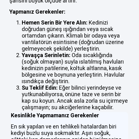
şansını büyük ölçüde artırır.
Yapmanız Gerekenler:
Hemen Serin Bir Yere Alın:
Kedinizi
doğrudan güneş ışığından veya sıcak
ortamdan çıkarın. Klimalı bir odaya veya
vantilatörün esintisine (doğrudan üzerine
gelmeyecek şekilde) yerleştirin.
Yavaşça Serinletin:
Oda sıcaklığında
(soğuk olmayan) suyla ıslatılmış havluları
kedinizin patilerine, koltuk altlarına, kasık
bölgesine ve boynuna yerleştirin. Havlular
ısındıkça değiştirin.
Su Teklif Edin:
Eğer bilinci yerindeyse ve
yutkunabiliyorsa, önüne taze ve serin bir
kap su koyun. Ancak asla zorla su içirmeye
çalışmayın; su akciğerlerine kaçabilir.
Kesinlikle Yapmamanız Gerekenler
En sık yapılan ve en tehlikeli hatalardan biri
kediyi buzlu suya sokmaktır. Aşırı soğuk,