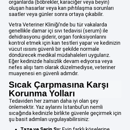
organlarda (böbrekler, karaciğer veya beyin)
oluşan hasarlar veya kan pıhtılaşma sorunları
saatler veya günler sonra ortaya çıkabilir.
Vetra Veteriner Kliniği’nde bu tür vakalarda
genellikle damar içi sıvı tedavisi (serum) ile
dehidrasyonu giderir, organ fonksiyonlarını
kontrol etmek için kan testleri yapar ve kedinizin
vücut ısısını güvenli bir şekilde normale
döndürecek medikal müdahaleleri uygularız.
Eğer kedinizde halsizlik devam ediyorsa veya
nefes alışı tam olarak düzelmediyse, veteriner
muayenesi en güvenli adımdır.
Sıcak Çarpmasına Karşı
Korunma Yolları
Tedaviden her zaman daha iyi olan şey
önlemektir. Yaz aylarını İstanbul’un nemli
sıcağında kedinizle birlikte güvenle geçirmek için
şu basit adımları uygulayabilirsiniz:
Taze ve Serin Su:
Evin farklı köşelerine