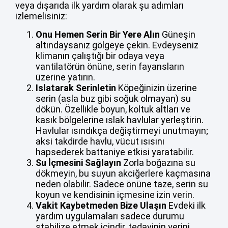
veya dışarıda ilk yardım olarak şu adımları
izlemelisiniz:
Onu Hemen Serin Bir Yere Alın
Güneşin
altındaysanız gölgeye çekin. Evdeyseniz
klimanın çalıştığı bir odaya veya
vantilatörün önüne, serin fayansların
üzerine yatırın.
Islatarak Serinletin
Köpeğinizin üzerine
serin (asla buz gibi soğuk olmayan) su
dökün. Özellikle boyun, koltuk altları ve
kasık bölgelerine ıslak havlular yerleştirin.
Havlular ısındıkça değiştirmeyi unutmayın;
aksi takdirde havlu, vücut ısısını
hapsederek battaniye etkisi yaratabilir.
Su İçmesini Sağlayın
Zorla boğazına su
dökmeyin, bu suyun akciğerlere kaçmasına
neden olabilir. Sadece önüne taze, serin su
koyun ve kendisinin içmesine izin verin.
Vakit Kaybetmeden Bize Ulaşın
Evdeki ilk
yardım uygulamaları sadece durumu
stabilize etmek içindir, tedavinin yerini