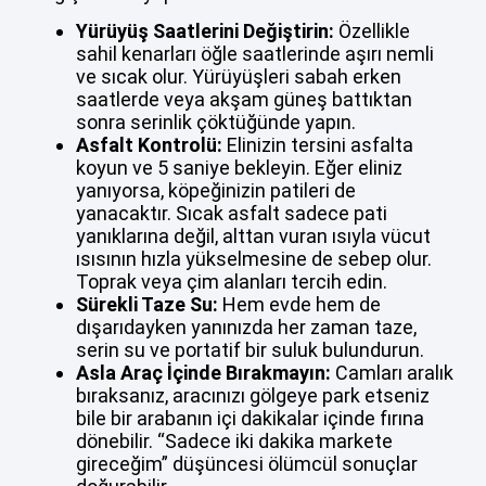
Yürüyüş Saatlerini Değiştirin:
Özellikle
sahil kenarları öğle saatlerinde aşırı nemli
ve sıcak olur. Yürüyüşleri sabah erken
saatlerde veya akşam güneş battıktan
sonra serinlik çöktüğünde yapın.
Asfalt Kontrolü:
Elinizin tersini asfalta
koyun ve 5 saniye bekleyin. Eğer eliniz
yanıyorsa, köpeğinizin patileri de
yanacaktır. Sıcak asfalt sadece pati
yanıklarına değil, alttan vuran ısıyla vücut
ısısının hızla yükselmesine de sebep olur.
Toprak veya çim alanları tercih edin.
Sürekli Taze Su:
Hem evde hem de
dışarıdayken yanınızda her zaman taze,
serin su ve portatif bir suluk bulundurun.
Asla Araç İçinde Bırakmayın:
Camları aralık
bıraksanız, aracınızı gölgeye park etseniz
bile bir arabanın içi dakikalar içinde fırına
dönebilir. “Sadece iki dakika markete
gireceğim” düşüncesi ölümcül sonuçlar