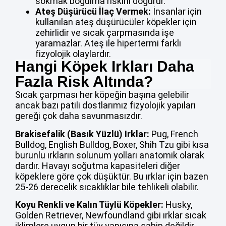
sokmak boğulma riskini doğurur.
Ateş Düşürücü İlaç Vermek:
İnsanlar için
kullanılan ateş düşürücüler köpekler için
zehirlidir ve sıcak çarpmasında işe
yaramazlar. Ateş ile hipertermi farklı
fizyolojik olaylardır.
Hangi Köpek Irkları Daha
Fazla Risk Altında?
Sıcak çarpması her köpeğin başına gelebilir
ancak bazı patili dostlarımız fizyolojik yapıları
gereği çok daha savunmasızdır.
Brakisefalik (Basık Yüzlü) Irklar:
Pug, French
Bulldog, English Bulldog, Boxer, Shih Tzu gibi kısa
burunlu ırkların solunum yolları anatomik olarak
dardır. Havayı soğutma kapasiteleri diğer
köpeklere göre çok düşüktür. Bu ırklar için bazen
25-26 derecelik sıcaklıklar bile tehlikeli olabilir.
Koyu Renkli ve Kalın Tüylü Köpekler:
Husky,
Golden Retriever, Newfoundland gibi ırklar sıcak
iklimlere uygun bir tüy yapısına sahip değildir.